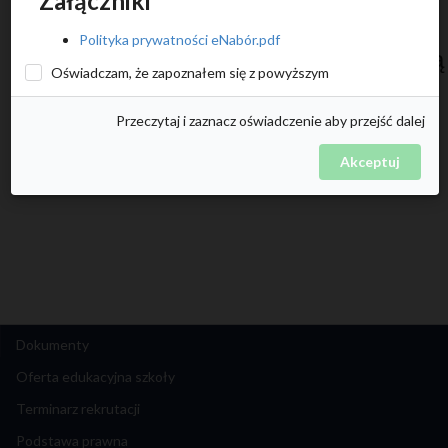
Załączniki
podstawowych
Polityka prywatności eNabór.pdf
prowadzonych przez Gminę Miejską
Oświadczam, że zapoznałem się z powyższym
Bartoszyce
Przeczytaj i zaznacz oświadczenie aby przejść dalej
na rok szkolny 2026/2027
Akceptuj
Dokumenty
Oferta edukacyjna szkoły
Terminarz rekrutacji
Podstawa prawna